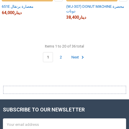
(WJ-307) DONUT MACHINE محضرة
651E معصارة برتقال
دونات
64,000دينار
38,400دينار
Items 1 to 20 of 36 total
1
2
Next
SUBSCRIBE TO OUR NEWSLETTER
Footer
Email
Address