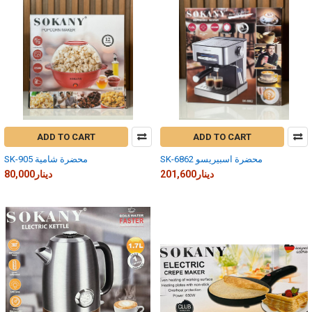
ADD TO CART
ADD TO CART
SK-6862 محضرة اسبيريسو
SK-905 محضرة شامية
201,600دينار
80,000دينار