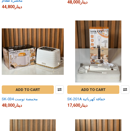
محضرة طعام
48,000دينار
44,800دينار
ADD TO CART
ADD TO CART
SK-201A خفاقة كهربائية
SK-034 محمصة توست
17,600دينار
48,000دينار