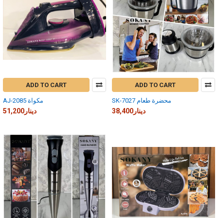
ADD TO CART
ADD TO CART
SK-7027 محضرة طعام
AJ-2085 مكواة
38,400دينار
51,200دينار