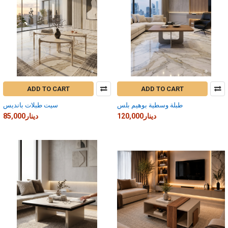
ADD TO CART
ADD TO CART
طبلة وسطية بوهيم بلس
سيت طبلات بانديس
120,000دينار
85,000دينار