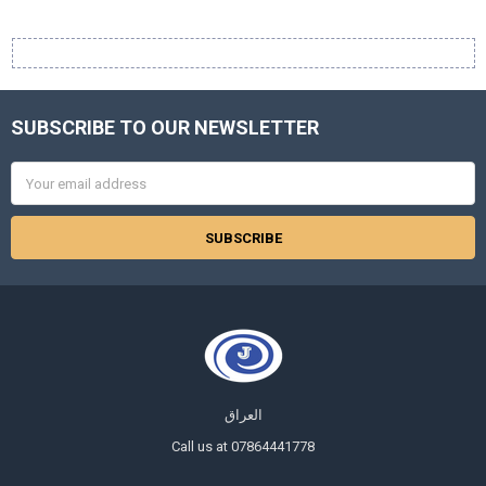
SUBSCRIBE TO OUR NEWSLETTER
Footer
Email
Address
العراق
Call us at 07864441778