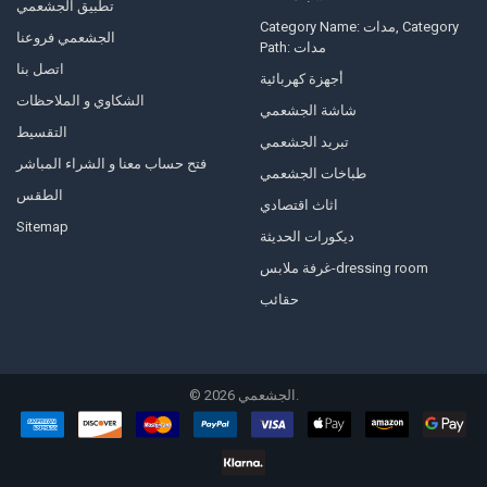
تطبيق الجشعمي
Category Name: مدات, Category
الجشعمي فروعنا
Path: مدات
اتصل بنا
أجهزة كهربائية
الشكاوي و الملاحظات
شاشة الجشعمي
التقسيط
تبريد الجشعمي
فتح حساب معنا و الشراء المباشر
طباخات الجشعمي
الطقس
اثاث اقتصادي
Sitemap
ديكورات الحديثة
غرفة ملابس-dressing room
حقائب
الجشعمي.
2026
©