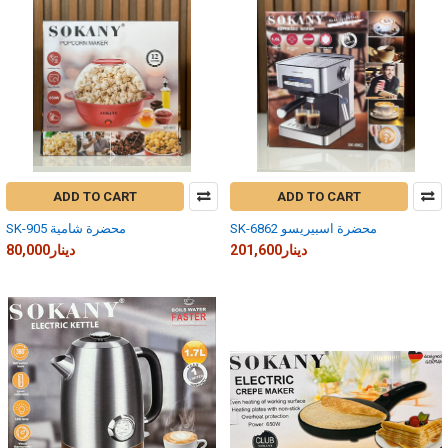
ADD TO CART
ADD TO CART
SK-6862 محضرة اسبيريسو
SK-905 محضرة شامية
201,600دينار
80,000دينار