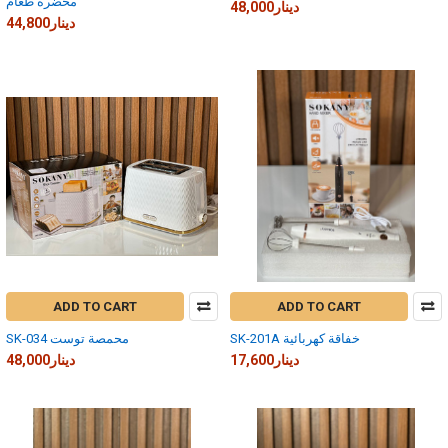
محضرة طعام
48,000دينار
44,800دينار
ADD TO CART
ADD TO CART
SK-201A خفاقة كهربائية
SK-034 محمصة توست
17,600دينار
48,000دينار