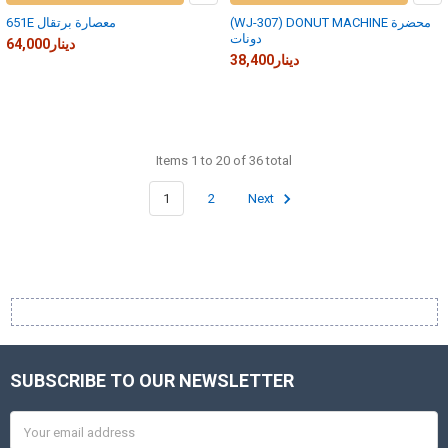
(WJ-307) DONUT MACHINE محضرة
651E معصارة برتقال
دونات
64,000دينار
38,400دينار
Items 1 to 20 of 36 total
1
2
Next
SUBSCRIBE TO OUR NEWSLETTER
Footer
Email
Address