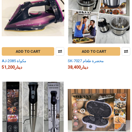
ADD TO CART
ADD TO CART
SK-7027 محضرة طعام
AJ-2085 مكواة
38,400دينار
51,200دينار