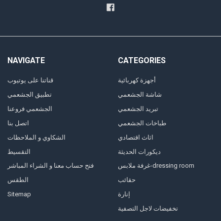
NAVIGATE
CATEGORIES
أجهزة كهربائية
قناتنا على يوتيوب
شاشة الجشعمي
تطبيق الجشعمي
تبريد الجشعمي
الجشعمي فروعنا
طباخات الجشعمي
اتصل بنا
اثاث اقتصادي
الشكاوي و الملاحظات
ديكورات الحديثة
التقسيط
غرفة ملابس-dressing room
فتح حساب معنا و الشراء المباشر
حقائب
الطقس
إنارة
Sitemap
تخفيضات لاجل التصفية