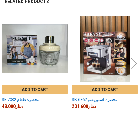
RELATED PRODUCTS
Related
Products
ADD TO CART
ADD TO CART
SK-6862 محضرة اسبيريسو
Sk 7032 محضرة طعام
201,600دينار
48,000دينار