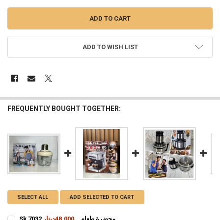
ADD TO WISH LIST
FREQUENTLY BOUGHT TOGETHER:
SELECT ALL
ADD SELECTED TO CART
Sk 7032 محضرة طعام
48,000دينار