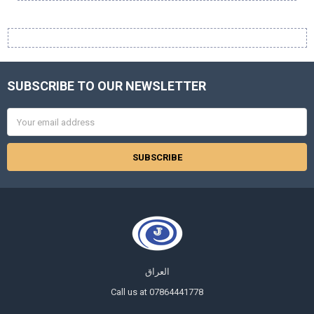
Sidebar
SUBSCRIBE TO OUR NEWSLETTER
Footer
Email
Address
العراق
Call us at 07864441778