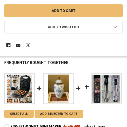
ADD TO WISH LIST
FREQUENTLY BOUGHT TOGETHER:
SELECT ALL
ADD SELECTED TO CART
(SK-821)DONUT MINI MAKER محضرة دونات
46,400دينار