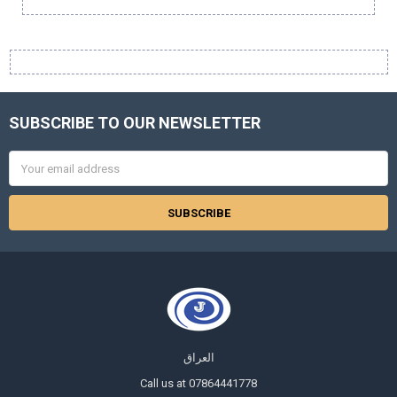
Sidebar
SUBSCRIBE TO OUR NEWSLETTER
Footer
Email
Address
العراق
Call us at 07864441778