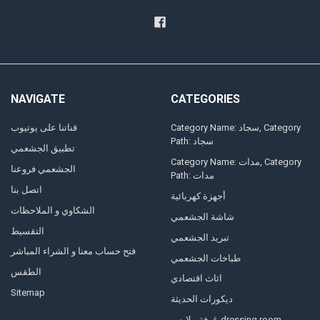
NAVIGATE
CATEGORIES
Category Name: سجاد, Category
قناتنا على يوتيوب
Path: سجاد
تطبيق الجشعمي
Category Name: مدات, Category
الجشعمي فروعنا
Path: مدات
اتصل بنا
أجهزة كهربائية
الشكاوي و الملاحظات
شاشة الجشعمي
التقسيط
تبريد الجشعمي
فتح حساب معنا و الشراء المباشر
طباخات الجشعمي
الطقس
اثاث اقتصادي
Sitemap
ديكورات الحديثة
غرفة ملابس-dressing room