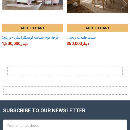
ADD TO CART
ADD TO CART
سيت طبلات ريحان
غرفة نوم شبابية اوسكار(نيلي - وردي)
350,000دينار
1,500,000دينار
Sidebar
SUBSCRIBE TO OUR NEWSLETTER
Footer
Email
Address