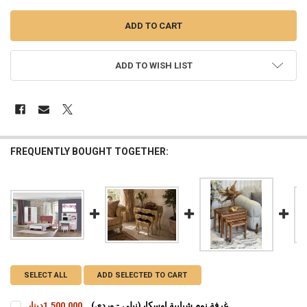
ADD TO WISH LIST
FREQUENTLY BOUGHT TOGETHER:
SELECT ALL
ADD SELECTED TO CART
غرفة نوم شبابية اوسكار(نيلي - وردي)
1,500,000دينار