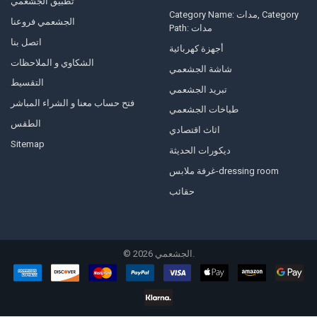
تطبيق الجشعمي
Category Name: مدات, Category
الجشعمي فروعنا
Path: مدات
اتصل بنا
أجهزة كهربائية
الشكاوي و الملاحظات
شاشة الجشعمي
التقسيط
تبريد الجشعمي
فتح حساب معنا و الشراء المباشر
طباخات الجشعمي
الطقس
اثاث اقتصادي
Sitemap
ديكورات الحديثة
غرفة ملابس-dressing room
حقائب
الجشعمي.
2026
©