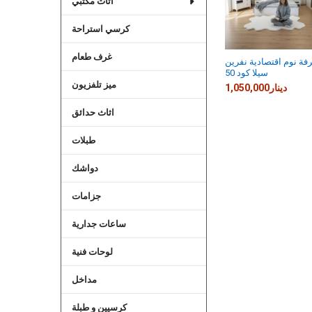
اثاث مكتبي
كرسي استراحة
غرف طعام
فة نوم اقتصادية نفرين
سيلا كود 50
ميز تلفزيون
1,050,000دينار
اثاث حدائق
طبلات
دواشك
جزامات
ساعات جدارية
لوحات فنية
مداخل
كرسيين و طبلة