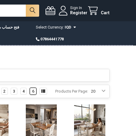
Sign In
Register
Cart
IQD
Select Currency:
فتح حساب مع
07864441778
2
3
4
6
Products Per Page: