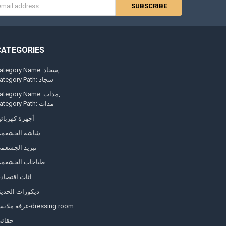
s
CATEGORIES
Category Name: سجاد
Category Path: سجاد
Category Name: مدات
Category Path: مدات
أجهزة كهربائي
شاشة الجشعم
تبريد الجشعم
طباخات الجشعم
اثاث اقتصاد
ديكورات الحديث
غرفة ملابس-dressing room
حقائ