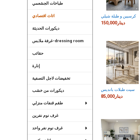
طباخات الجشعمي
اثاث اقتصادي
كرسيين و طبلة شيلي
150,000دينار
ديكورات الحديثة
غرفة ملابس-dressing room
حقائب
إنارة
تخفيضات لاجل التصفية
سيت طبلات بانديس
ديكورات من خشب
85,000دينار
طقم قنفات منزلي
غرف نوم نفرين
غرف نوم نفر واحد