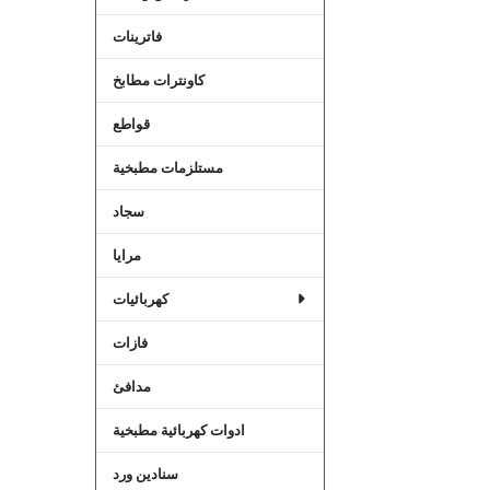
فاترينات
كاونترات مطابخ
قواطع
مستلزمات مطبخية
سجاد
مرايا
كهربائيات
فازات
مدافئ
ادوات كهربائية مطبخية
سنادين ورد