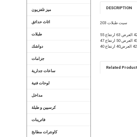
DESCRIPTION
ميز تلفزيون
اثاث حدائق
سيت طبلات 203
طبلات
دواشك
جزامات
Related Produc
ساعات جدارية
لوحات فنية
Related
مداخل
Products
كرسيين و طبلة
فاترينات
كاونترات مطابخ