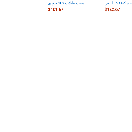
ية 353 ابيض
سيت طبلات 203 جوزي
$101.67
$122.67