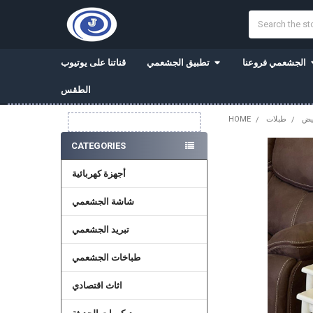
Search
الجشعمي فروعنا
تطبيق الجشعمي
قناتنا على يوتيوب
الطقس
طبلات
HOME
Sidebar
CATEGORIES
أجهزة كهربائية
شاشة الجشعمي
تبريد الجشعمي
طباخات الجشعمي
اثاث اقتصادي