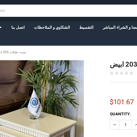
نا و الشراء المباشر
التقسيط
الشكاوي و الملاحظات
اتصل بنا
سيت طبلات 203 ابيض
$101.67
CURRENT
QUANTITY:
STOCK: