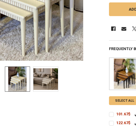
FREQUENTLY 
SELECT ALL
$101.67
CURRENT
QUANTITY:
$122.67
STOCK:
CURRENT
QUANTITY:
STOCK: