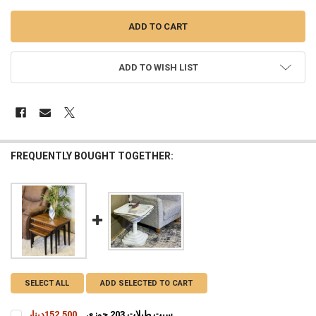
ADD TO WISH LIST
FREQUENTLY BOUGHT TOGETHER:
SELECT ALL
ADD SELECTED TO CART
سيت طبلات 203 جوزي
152,500دينار