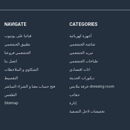
NAVIGATE
CATEGORIES
أجهزة كهربائية
قناتنا على يوتيوب
شاشة الجشعمي
تطبيق الجشعمي
تبريد الجشعمي
الجشعمي فروعنا
طباخات الجشعمي
اتصل بنا
اثاث اقتصادي
الشكاوي و الملاحظات
ديكورات الحديثة
التقسيط
غرفة ملابس-dressing room
فتح حساب معنا و الشراء المباشر
حقائب
الطقس
إنارة
Sitemap
تخفيضات لاجل التصفية