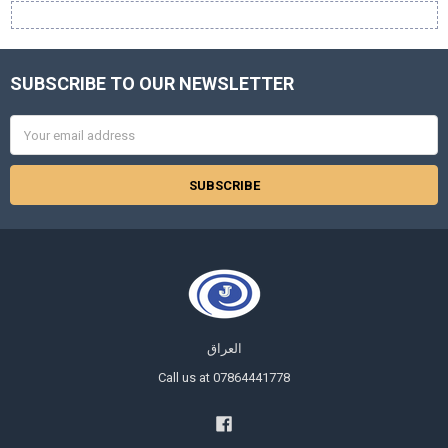
SUBSCRIBE TO OUR NEWSLETTER
Footer
Email
Address
العراق
Call us at 07864441778