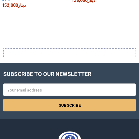
128,000دينار
152,000دينار
SUBSCRIBE TO OUR NEWSLETTER
Footer
Email
Address