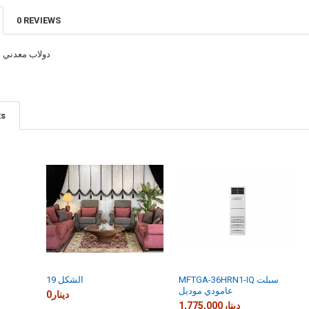
0 REVIEWS
LLS-19 دولاب مع
ts
MFTGA-36HRN1-IQ سبلت
الشكل 19
عامودي موديل
0دينار
1,775,000دينار