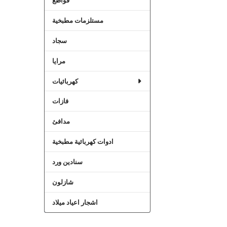
قواطع
مستلزمات مطبخية
سجاد
مرايا
كهربائيات
فازات
مدافئ
ادوات كهربائية مطبخية
سنادين ورد
شازلون
اشجار اعياد ميلاد