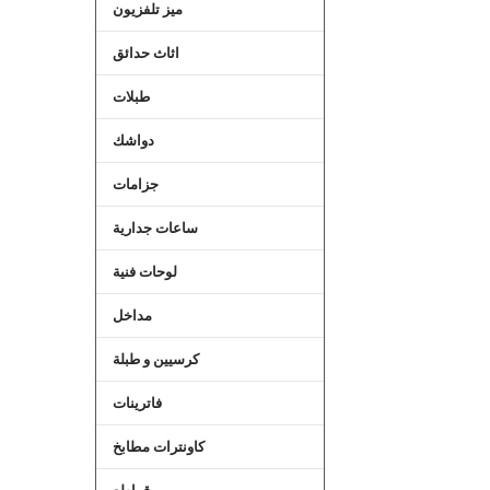
ميز تلفزيون
اثاث حدائق
طبلات
دواشك
جزامات
ساعات جدارية
لوحات فنية
مداخل
كرسيين و طبلة
فاترينات
كاونترات مطابخ