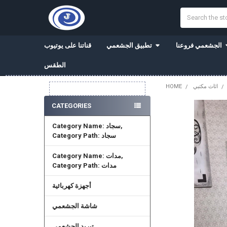
Search
الجشعمي فروعنا
تطبيق الجشعمي
قناتنا على يوتيوب
الطقس
اثاث مكتبي
HOME
Sidebar
CATEGORIES
Category Name: سجاد,
Category Path: سجاد
Category Name: مدات,
Category Path: مدات
أجهزة كهربائية
شاشة الجشعمي
تبريد الجشعمي