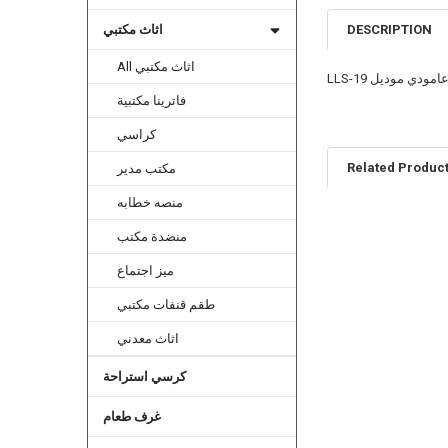
DESCRIPTION
اثاث مكتبي
All اثاث مكتبي
دني عامودي موديل
فاترينا مكتبية
كراسي
Related Produc
مكتب مدير
منصه خطابه
منضدة مكتب
Related
Products
ميز اجتماع
طقم قنفات مكتبي
اثاث معدني
كرسي استراحة
غرف طعام