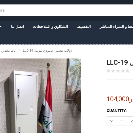
نا و الشراء المباشر
التقسيط
الشكاوي و الملاحظات
اتصل بنا
LLC-19 دولاب معدني عامودي موديل
اثاث معدني
ل
نار
CURRENT
QUANTITY:
STOCK: