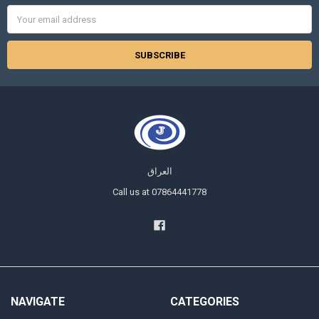
Email
Address
العراق
Call us at 07864441778
NAVIGATE
CATEGORIES