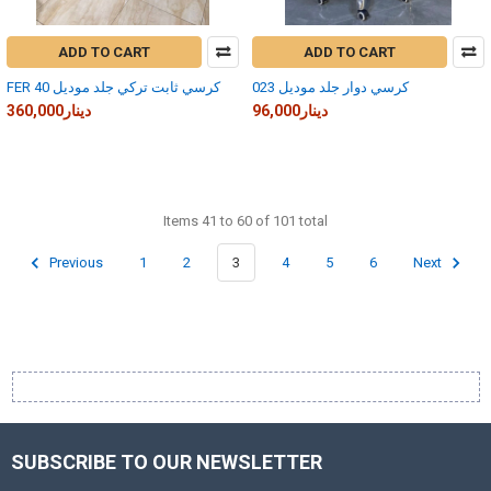
ADD TO CART
ADD TO CART
كرسي دوار جلد موديل 023
FER 40 كرسي ثابت تركي جلد موديل
96,000دينار
360,000دينار
Items 41 to 60 of 101 total
Previous
1
2
3
4
5
6
Next
SUBSCRIBE TO OUR NEWSLETTER
Footer