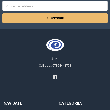
Email
Address
العراق
Call us at 07864441778
NAVIGATE
CATEGORIES