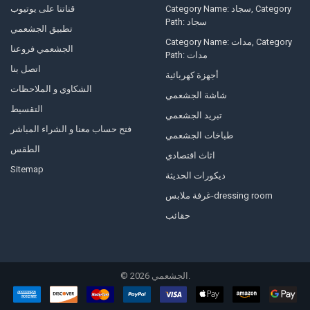
Category Name: سجاد, Category
قناتنا على يوتيوب
Path: سجاد
تطبيق الجشعمي
Category Name: مدات, Category
الجشعمي فروعنا
Path: مدات
اتصل بنا
أجهزة كهربائية
الشكاوي و الملاحظات
شاشة الجشعمي
التقسيط
تبريد الجشعمي
فتح حساب معنا و الشراء المباشر
طباخات الجشعمي
الطقس
اثاث اقتصادي
Sitemap
ديكورات الحديثة
غرفة ملابس-dressing room
حقائب
الجشعمي.
2026
©