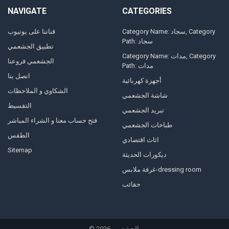
NAVIGATE
CATEGORIES
Category Name: سجاد, Category
قناتنا على يوتيوب
Path: سجاد
تطبيق الجشعمي
Category Name: مدات, Category
الجشعمي فروعنا
Path: مدات
اتصل بنا
أجهزة كهربائية
الشكاوي و الملاحظات
شاشة الجشعمي
التقسيط
تبريد الجشعمي
فتح حساب معنا و الشراء المباشر
طباخات الجشعمي
الطقس
اثاث اقتصادي
Sitemap
ديكورات الحديثة
غرفة ملابس-dressing room
حقائب
الجشعمي.
2026
©