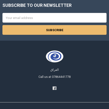
SUBSCRIBE TO OUR NEWSLETTER
Footer
Email
Address
العراق
Call us at 07864441778