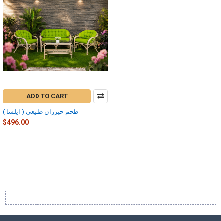
ADD TO CART
طخم خيزران طبيعي ( ايلسا )
$496.00