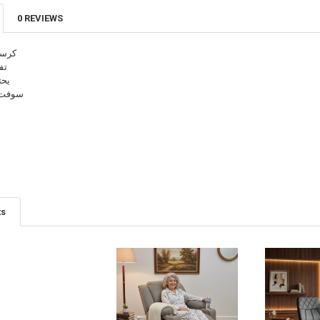
0 REVIEWS
كرسي
تف
يحت
سوفت 
ts