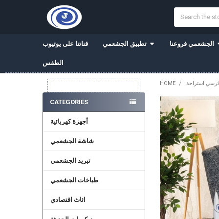
Search
الجشعمي فروعنا
تطبيق الجشعمي
قناتنا على يوتيوب
الطقس
رسي استراحة
HOME
Sidebar
CATEGORIES
أجهزة كهربائية
شاشة الجشعمي
تبريد الجشعمي
طباخات الجشعمي
اثاث اقتصادي