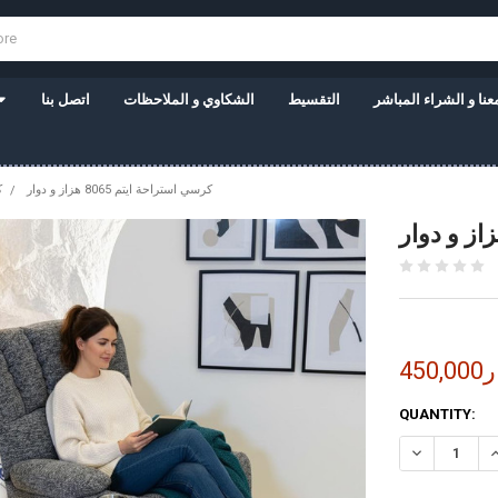
نا و الشراء المباشر
التقسيط
الشكاوي و الملاحظات
اتصل بنا
كرسي استراحة ايتم 8065 هزاز و دوار
ك
نار
CURRENT
QUANTITY:
STOCK: