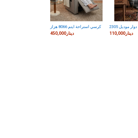
ار موديل 2305
كرسي استراحة ايتم 8066 هزاز
110,000دينار
450,000دينار