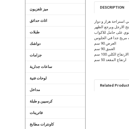
DESCRIPTION
ميز تلفزيون
اثاث حدائق
 استراحة هزاز و دوار
تح الارجل ويرجع الظهر
طبلات
وي على حامل للاكواب
مريح جدا في الجلوس
العرض 90 سم
دواشك
العمق 90 سم
الارتفاع الكلي 100 سم
جزامات
ارتفاع المقعد 50 سم
ساعات جدارية
لوحات فنية
Related Produc
مداخل
كرسيين و طبلة
Related
فاترينات
Products
كاونترات مطابخ