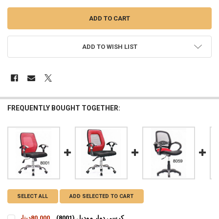
ADD TO WISH LIST
FREQUENTLY BOUGHT TOGETHER:
SELECT ALL
ADD SELECTED TO CART
كرسي دوار موديل (8001)
80,000دينار