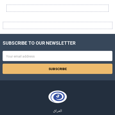
Sidebar
SUBSCRIBE TO OUR NEWSLETTER
Footer
Email
Address
العراق