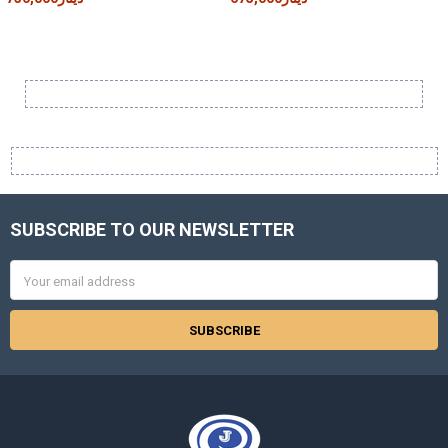
Sidebar
SUBSCRIBE TO OUR NEWSLETTER
Footer
Email
Address