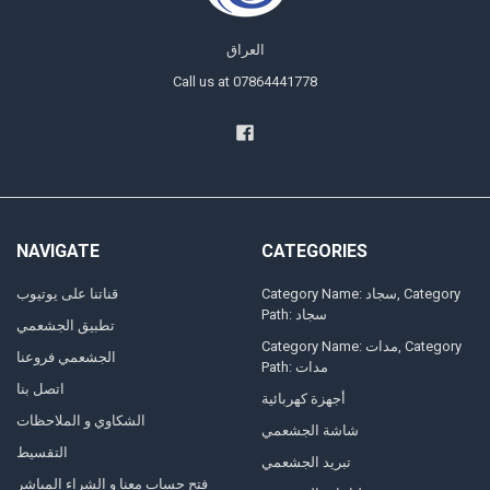
العراق
Call us at 07864441778
NAVIGATE
CATEGORIES
Category Name: سجاد, Category
قناتنا على يوتيوب
Path: سجاد
تطبيق الجشعمي
Category Name: مدات, Category
الجشعمي فروعنا
Path: مدات
اتصل بنا
أجهزة كهربائية
الشكاوي و الملاحظات
شاشة الجشعمي
التقسيط
تبريد الجشعمي
فتح حساب معنا و الشراء المباشر