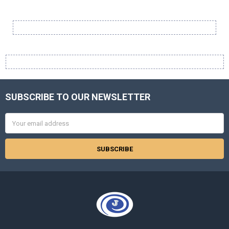
Sidebar
SUBSCRIBE TO OUR NEWSLETTER
Footer
Email
Address