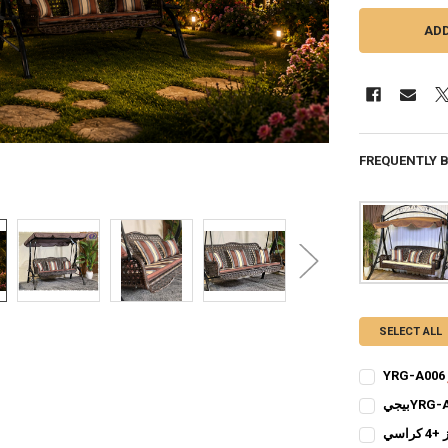
FREQUENTLY 
SELECT ALL
CURRENT
QUANTITY:
STOCK:
CURRENT
QUANTITY:
STOCK: