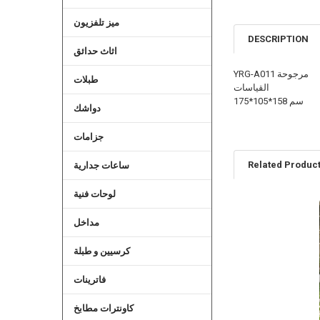
ميز تلفزيون
DESCRIPTION
اثاث حدائق
YRG-A011 مرجوحة
طبلات
القياسات
175*105*158 سم
دواشك
جزامات
Related Produc
ساعات جدارية
لوحات فنية
Related
مداخل
Products
كرسيين و طبلة
فاترينات
كاونترات مطابخ