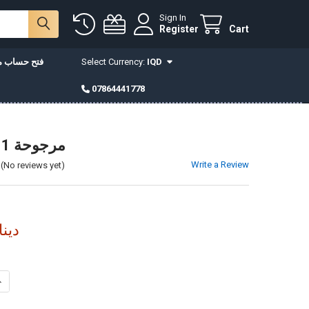
Sign In
Register
Cart
IQD
Select Currency:
فتح حساب مع
07864441778
YRG-A011 مرجوحة
Write a Review
(No reviews yet)
440,000دي
INCREASE QUANTITY OF YRG-A011 مرجوحة
DECREASE QUANTITY OF YRG-A011 مرجوحة