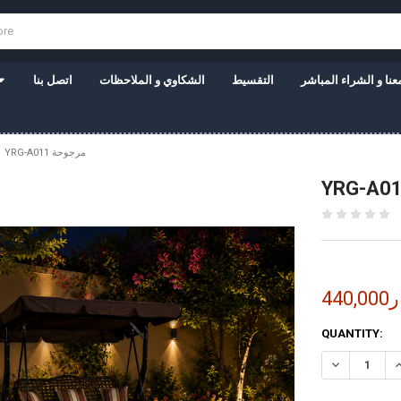
نا و الشراء المباشر
التقسيط
الشكاوي و الملاحظات
اتصل بنا
YRG-A011 مرجوحة
نار
CURRENT
QUANTITY:
STOCK: