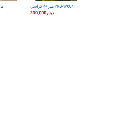
ميز +4 كراسي YRG-W004
038
330,000دينار