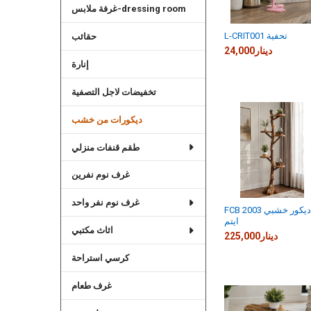
غرفة ملابس-dressing room
L-CRIT001 تحفية
حقائب
24,000دينار
إنارة
تخفيضات لاجل التصفية
ديكورات من خشب
طقم قنفات منزلي
غرف نوم نفرين
غرف نوم نفر واحد
FCB 2003 ديكور خشبي
ايتم
اثاث مكتبي
225,000دينار
كرسي استراحة
غرف طعام