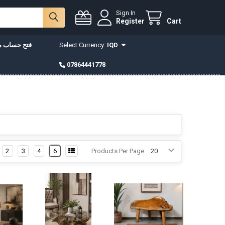
Sign In
Register
Cart
IQD
Select Currency:
فتح حساب مع
07864441778
2
3
4
6
Products Per Page: