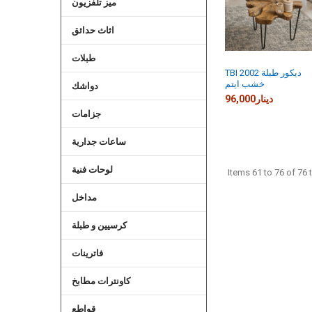
ميز تلفزيون
اثاث حدائق
طبلات
TBI 2002 ديكور طبلة
خشب ايتم
دواشك
96,000دينار
جزامات
ساعات جدارية
لوحات فنية
Items 61 to 76 of 76 t
مداخل
كرسيين و طبلة
فاترينات
كاونترات مطابخ
قواطع