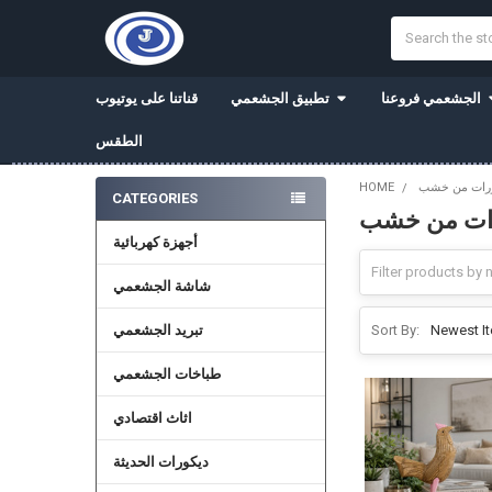
Search
الجشعمي فروعنا
تطبيق الجشعمي
قناتنا على يوتيوب
الطقس
رات من خشب
HOME
CATEGORIES
ات من خشب
Sidebar
أجهزة كهربائية
شاشة الجشعمي
تبريد الجشعمي
Sort By:
طباخات الجشعمي
اثاث اقتصادي
ديكورات الحديثة