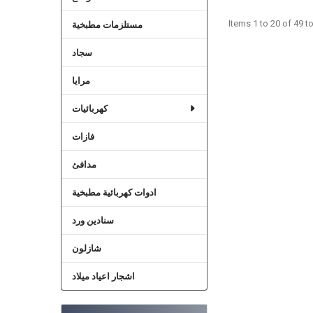
Items 1 to 20 of 49 to
مستلزمات مطبخية
سجاد
مرايا
كهربائيات
فازات
مدافئ
ادوات كهربائية مطبخية
سنادين ورد
شازلون
اشجار اعياد ميلاد