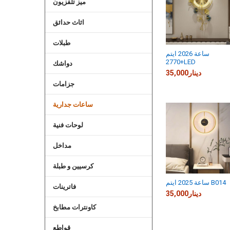
ميز تلفزيون
اثاث حدائق
طبلات
ساعة 2026 ايتم
2770+LED
دواشك
35,000دينار
جزامات
ساعات جدارية
لوحات فنية
مداخل
كرسيين و طبلة
ساعة 2025 ايتم B014
فاترينات
35,000دينار
كاونترات مطابخ
قواطع