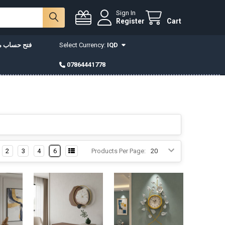
Sign In
Register
Cart
IQD
Select Currency:
فتح حساب مع
07864441778
2
3
4
6
Products Per Page: