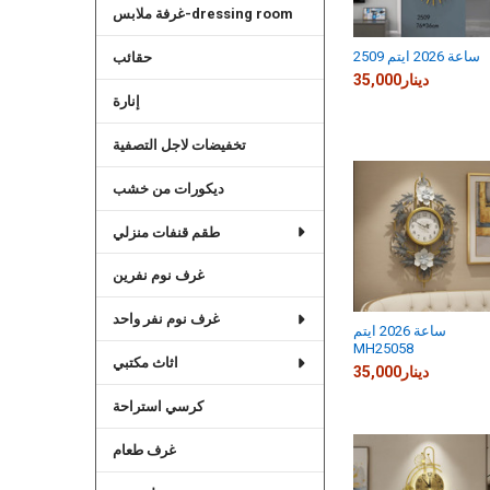
غرفة ملابس-dressing room
ساعة 2026 ايتم 2509
حقائب
35,000دينار
إنارة
تخفيضات لاجل التصفية
ديكورات من خشب
طقم قنفات منزلي
غرف نوم نفرين
غرف نوم نفر واحد
ساعة 2026 ايتم
MH25058
اثاث مكتبي
35,000دينار
كرسي استراحة
غرف طعام