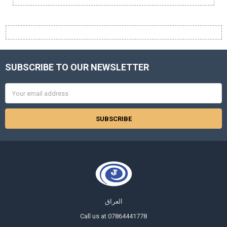
Sidebar
SUBSCRIBE TO OUR NEWSLETTER
Footer
Email
Address
العراق
Call us at 07864441778