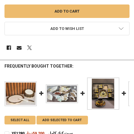
ADD TO WISH LIST
FREQUENTLY BOUGHT TOGETHER:
SELECT ALL
ADD SELECTED TO CART
YF1280 سيت كيك كامل
59,200دينار