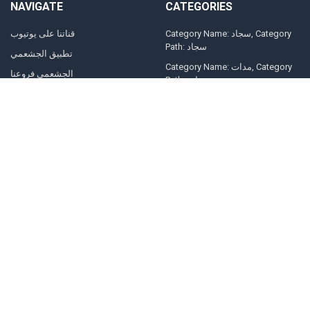
NAVIGATE
CATEGORIES
Category Name: سجاد, Category
قناتنا على يوتيوب
Path: سجاد
تطبيق الجشعمي
Category Name: مدات, Category
الجشعمي فروعنا
Path: مدات
اتصل بنا
أجهزة كهربائية
الشكاوي و الملاحظات
شاشة الجشعمي
التقسيط
تبريد الجشعمي
فتح حساب معنا و الشراء المباشر
طباخات الجشعمي
الطقس
اثاث اقتصادي
Sitemap
ديكورات الحديثة
غرفة ملابس-dressing room
حقائب
الجشعمي.
2026
©