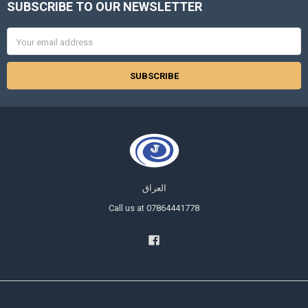
SUBSCRIBE TO OUR NEWSLETTER
Footer
Email
Address
العراق
Call us at 07864441778