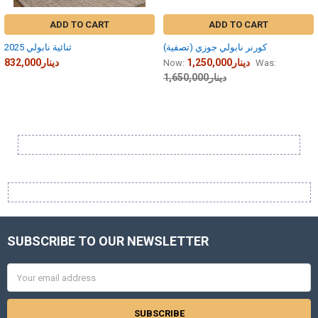
ADD TO CART
ADD TO CART
كورنر نابولي جوزي (تصفية)
ثنائية نابولي 2025
1,250,000دينار
832,000دينار
Now:
Was:
1,650,000دينار
Sidebar
SUBSCRIBE TO OUR NEWSLETTER
Footer
Email
Address