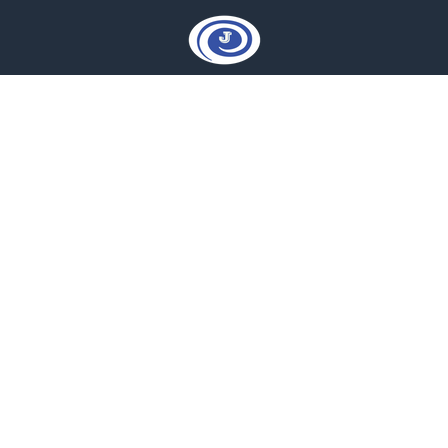
العراق
Call us at 07864441778
NAVIGATE
CATEGORIES
أجهزة كهربائية
قناتنا على يوتيوب
شاشة الجشعمي
تطبيق الجشعمي
تبريد الجشعمي
الجشعمي فروعنا
طباخات الجشعمي
اتصل بنا
اثاث اقتصادي
الشكاوي و الملاحظات