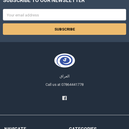
SUBSCRIBE TO OUR NEWSLETTER
Footer
Email
Address
العراق
Call us at 07864441778