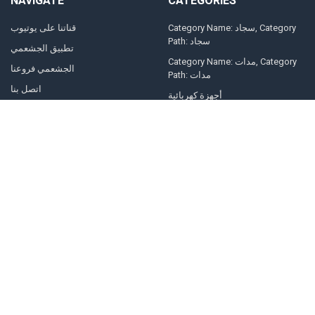
NAVIGATE
CATEGORIES
Category Name: سجاد, Category
قناتنا على يوتيوب
Path: سجاد
تطبيق الجشعمي
Category Name: مدات, Category
الجشعمي فروعنا
Path: مدات
اتصل بنا
أجهزة كهربائية
الشكاوي و الملاحظات
شاشة الجشعمي
التقسيط
تبريد الجشعمي
فتح حساب معنا و الشراء المباشر
طباخات الجشعمي
الطقس
اثاث اقتصادي
Sitemap
ديكورات الحديثة
غرفة ملابس-dressing room
حقائب
الجشعمي.
2026
©