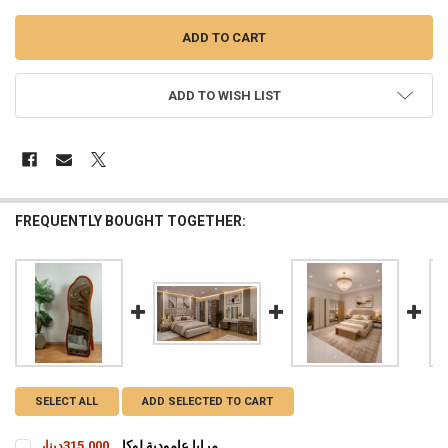
ADD TO WISH LIST
FREQUENTLY BOUGHT TOGETHER:
SELECT ALL
ADD SELECTED TO CART
مرايا عامودية لوكا
315,000دينار