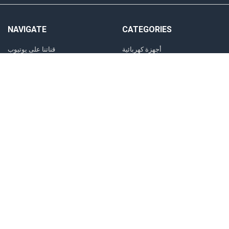
NAVIGATE
CATEGORIES
أجهزة كهربائية
قناتنا على يوتيوب
شاشة الجشعمي
تطبيق الجشعمي
تبريد الجشعمي
الجشعمي فروعنا
طباخات الجشعمي
اتصل بنا
اثاث اقتصادي
الشكاوي و الملاحظات
ديكورات الحديثة
التقسيط
غرفة ملابس-dressing room
فتح حساب معنا و الشراء المباشر
حقائب
الطقس
إنارة
Sitemap
تخفيضات لاجل التصفية
الجشعمي.
2026
©