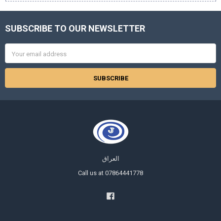
SUBSCRIBE TO OUR NEWSLETTER
Footer
Email
Address
العراق
Call us at 07864441778