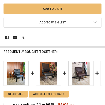
ADD TO WISH LIST
FREQUENTLY BOUGHT TOGETHER:
SELECT ALL
ADD SELECTED TO CART
285,000دينار
كرسي ثابت جلد موديل / LA-1099V