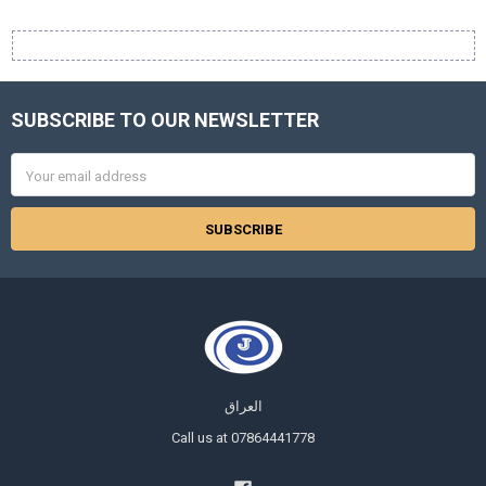
Sidebar
SUBSCRIBE TO OUR NEWSLETTER
Footer
Email
Address
العراق
Call us at 07864441778