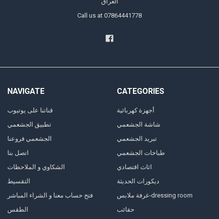
العراق
Call us at 07864441778
NAVIGATE
CATEGORIES
أجهزة كهربائية
قناتنا على يوتيوب
شاشة الجشعمي
تطبيق الجشعمي
تبريد الجشعمي
الجشعمي فروعنا
طباخات الجشعمي
اتصل بنا
اثاث اقتصادي
الشكاوي و الملاحظات
ديكورات الحديثة
التقسيط
غرفة ملابس-dressing room
فتح حساب معنا و الشراء المباشر
حقائب
الطقس