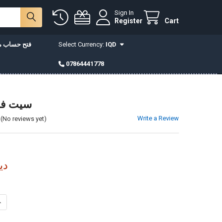
Sign In
Register
Cart
IQD
Select Currency:
فتح حساب مع
07864441778
K-5 سيت 
Write a Review
(No reviews yet)
2,400
INCREASE QUANTITY OF K-5 سيت فناجين
DECREASE QUANTITY OF K-5 سيت فناجين