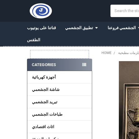
Search
الجشعمي فروعنا
تطبيق الجشعمي
قناتنا على يوتيوب
الطقس
زمات مطبخية
HOME
Sidebar
CATEGORIES
أجهزة كهربائية
شاشة الجشعمي
تبريد الجشعمي
طباخات الجشعمي
اثاث اقتصادي