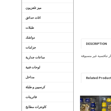
ميز تلفزيون
اثاث حدائق
طبلات
دواشك
DESCRIPTION
جزامات
ر تنافسية غير مسبوقة
ساعات جدارية
لوحات فنية
مداخل
Related Produc
كرسيين و طبلة
Related
فاترينات
Products
كاونترات مطابخ