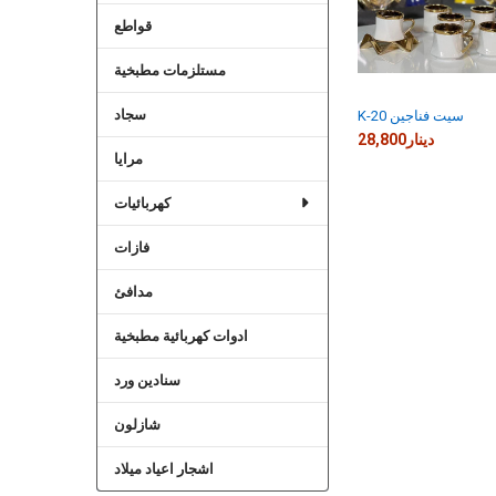
قواطع
مستلزمات مطبخية
سجاد
K-20 سيت فناجين
28,800دينار
مرايا
كهربائيات
فازات
مدافئ
ادوات كهربائية مطبخية
سنادين ورد
شازلون
اشجار اعياد ميلاد