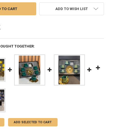
ADD TO WISH LIST
BOUGHT TOGETHER:
ADD SELECTED TO CART