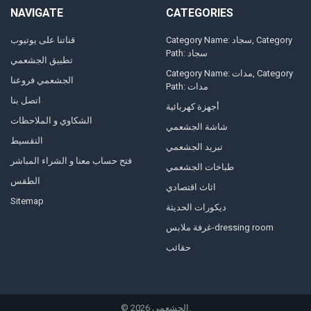
NAVIGATE
CATEGORIES
Category Name: سجاد, Category
قناتنا على يوتيوب
Path: سجاد
تطبيق الجشعمي
Category Name: مدات, Category
الجشعمي فروعنا
Path: مدات
اتصل بنا
أجهزة كهربائية
الشكاوي و الملاحظات
شاشة الجشعمي
التقسيط
تبريد الجشعمي
فتح حساب معنا و الشراء المباشر
طباخات الجشعمي
الطقس
اثاث اقتصادي
Sitemap
ديكورات الحديثة
غرفة ملابس-dressing room
حقائب
©
2026
الجشعمي.