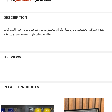
STOCK:
CURRENT
QUANTITY:
DECREASE QUANTITY OF K-2 سيت فناجين
INCREASE QUANTITY OF K-2 سيت فناجين
STOCK:
INCREASE QUANTITY OF K-8 سيت فناجين
DECREASE QUANTITY OF K-8 سيت فناجين
DESCRIPTION
تقدم شركة الجشعمي لزبائنها الكرام مجموعة من فناجين من ارقى الشركات
العالمية وباسعار تنافسية غير مسبوقة
0 REVIEWS
RELATED PRODUCTS
Related
Products