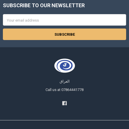
SUBSCRIBE TO OUR NEWSLETTER
Footer
Email
Address
العراق
Call us at 07864441778