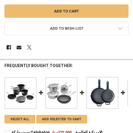
ADD TO WISH LIST
FREQUENTLY BOUGHT TOGETHER:
SELECT ALL
ADD SELECTED TO CART
سيت ماركة Calphalon الامريكية العالمية
225,000دينار