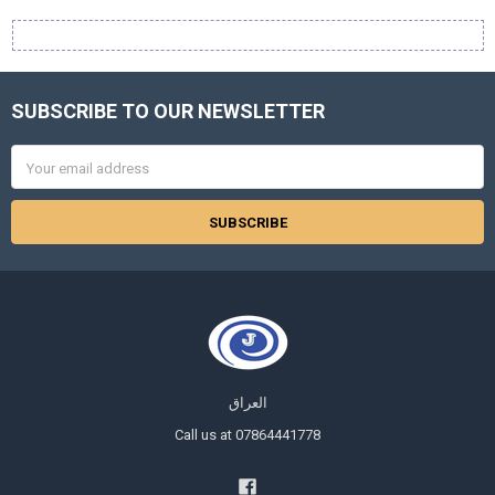
SUBSCRIBE TO OUR NEWSLETTER
Footer
Email
Address
العراق
Call us at 07864441778