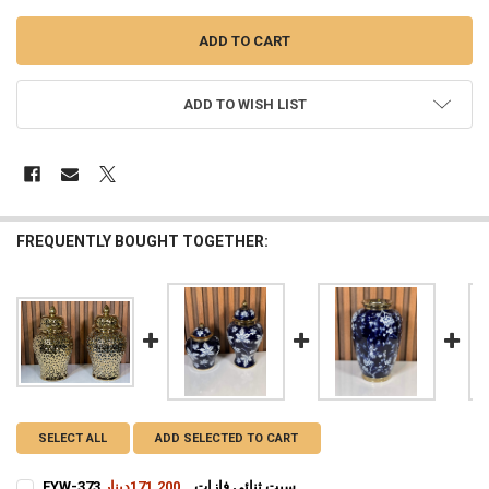
ADD TO WISH LIST
FREQUENTLY BOUGHT TOGETHER:
SELECT ALL
ADD SELECTED TO CART
FYW-373 سيت ثنائي فازات
171,200دينار