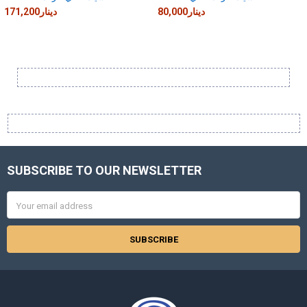
80,000دينار
171,200دينار
Sidebar
SUBSCRIBE TO OUR NEWSLETTER
Footer
Email
Address