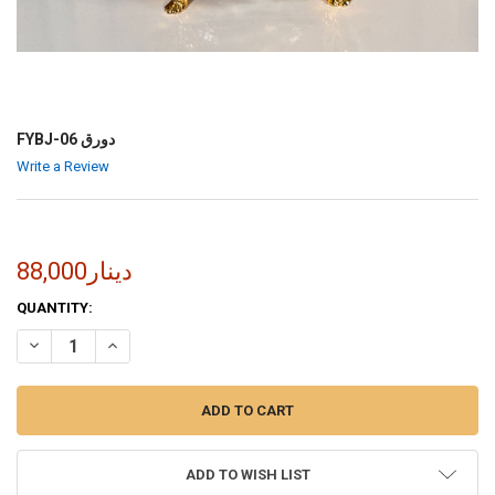
FYBJ-06 دورق
Write a Review
88,000دينار
CURRENT
QUANTITY:
STOCK:
INCREASE QUANTITY OF FYBJ-06 دورق
DECREASE QUANTITY OF FYBJ-06 دورق
ADD TO WISH LIST