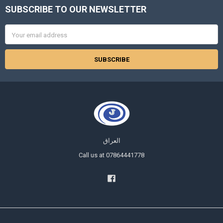
SUBSCRIBE TO OUR NEWSLETTER
Footer
Email
Address
العراق
Call us at 07864441778