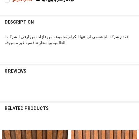
STOCK:
CURRENT
QUANTITY:
DECREASE QUANTITY OF FYBJ-04 صحن تقديم
INCREASE QUANTITY OF FYBJ-04 صحن تقديم
STOCK:
INCREASE QUANTITY OF لوحه رسم يدوى كود 06
DECREASE QUANTITY OF لوحه رسم يدوى كود 06
DESCRIPTION
تقدم شركة الجشعمي لزبائنها الكرام مجموعة من فازات من ارقى الشركات
العالمية وباسعار تنافسية غير مسبوقة
0 REVIEWS
RELATED PRODUCTS
Related
Products