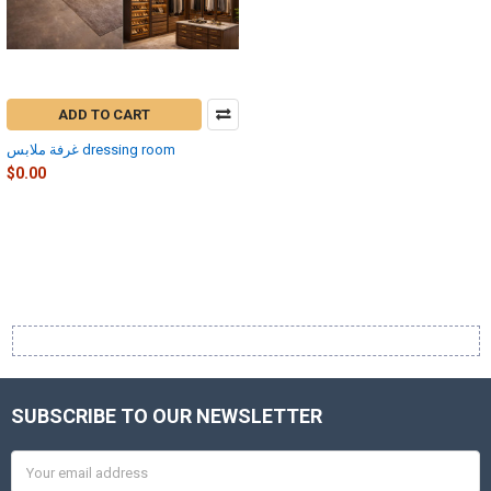
ADD TO CART
غرفة ملابس dressing room
$0.00
SUBSCRIBE TO OUR NEWSLETTER
Footer
Email
Address