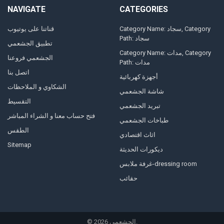
NAVIGATE
CATEGORIES
Category Name: سجاد, Category
قناتنا على يوتيوب
Path: سجاد
تطبيق الجشعمي
Category Name: مدات, Category
الجشعمي فروعنا
Path: مدات
اتصل بنا
أجهزة كهربائية
الشكاوي و الملاحظات
شاشة الجشعمي
التقسيط
تبريد الجشعمي
فتح حساب معنا و الشراء المباشر
طباخات الجشعمي
الطقس
اثاث اقتصادي
Sitemap
ديكورات الحديثة
غرفة ملابس-dressing room
حقائب
©
2026
الجشعمي.