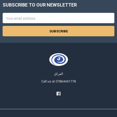
SUBSCRIBE TO OUR NEWSLETTER
Footer
Email
Address
العراق
Call us at 07864441778