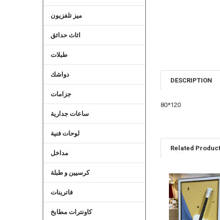
ميز تلفزيون
اثاث حدائق
طبلات
دواشك
DESCRIPTION
جزامات
80*120
ساعات جدارية
لوحات فنية
Related Produc
مداخل
كرسيين و طبلة
Related
فاترينات
Products
كاونترات مطابخ