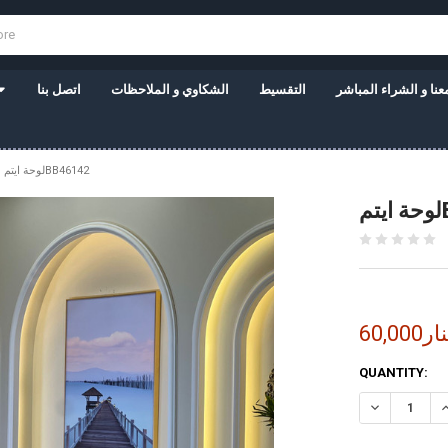
نا و الشراء المباشر
التقسيط
الشكاوي و الملاحظات
اتصل بنا
لوحة ايتمBB46142
B
6دينار
CURRENT
QUANTITY:
STOCK: