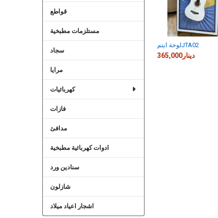
قواطع
مستلزمات مطبخية
لوحة ايتمJTA02
سجاد
365,000دينار
مرايا
كهربائيات
فازات
مدافئ
ادوات كهربائية مطبخية
سنادين ورد
شازلون
اشجار اعياد ميلاد