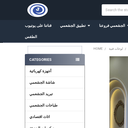
Search
الجشعمي فروعنا
تطبيق الجشعمي
قناتنا على يوتيوب
الطقس
لوحات فنية
HOME
Sidebar
CATEGORIES
أجهزة كهربائية
شاشة الجشعمي
تبريد الجشعمي
طباخات الجشعمي
اثاث اقتصادي