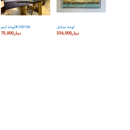
لوحة سنابل
لوحة ايتمA100106
336,000دينار
75,000دينار