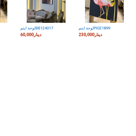
لوحة ايتمPIGE1899
لوحة ايتمBB124017
230,000دينار
60,000دينار