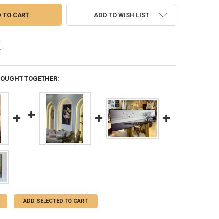
ADD TO WISH LIST
BOUGHT TOGETHER:
ADD SELECTED TO CART