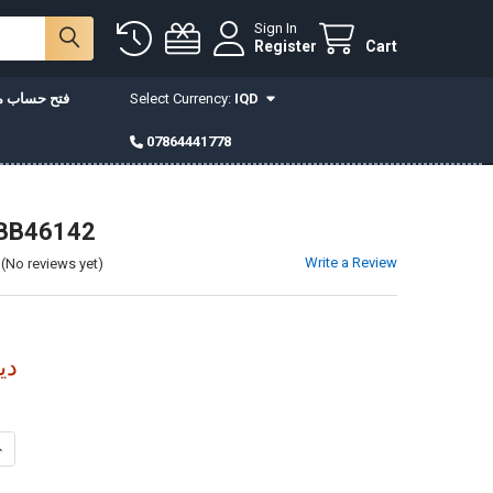
Sign In
Register
Cart
IQD
Select Currency:
فتح حساب مع
07864441778
لوحة ايتمB46142
Write a Review
(No reviews yet)
0,000
INCREASE QUANTITY OF لوحة ايتمBB46142
DECREASE QUANTITY OF لوحة ايتمBB46142