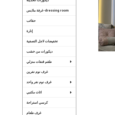
ديكورات الحديثة
غرفة ملابس-dressing room
حقائب
إنارة
تخفيضات لاجل التصفية
ديكورات من خشب
طقم قنفات منزلي
غرف نوم نفرين
غرف نوم نفر واحد
اثاث مكتبي
كرسي استراحة
غرف طعام