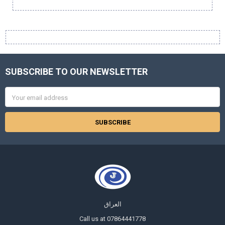
Sidebar
SUBSCRIBE TO OUR NEWSLETTER
Footer
Email
Address
العراق
Call us at 07864441778