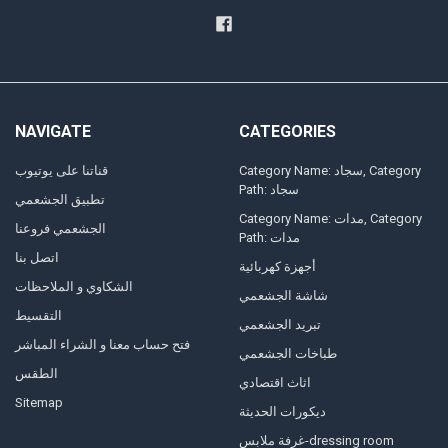
NAVIGATE
CATEGORIES
Category Name: سجاد, Category
قناتنا على يوتيوب
Path: سجاد
تطبيق الجشعمي
Category Name: مدات, Category
الجشعمي فروعنا
Path: مدات
اتصل بنا
أجهزة كهربائية
الشكاوي و الملاحظات
شاشة الجشعمي
التقسيط
تبريد الجشعمي
فتح حساب معنا و الشراء المباشر
طباخات الجشعمي
الطقس
اثاث اقتصادي
Sitemap
ديكورات الحديثة
غرفة ملابس-dressing room