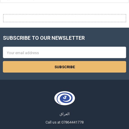
SUBSCRIBE TO OUR NEWSLETTER
Footer
Email
Address
العراق
Call us at 07864441778