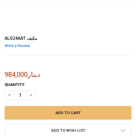
ALG24AAT مكيف
Write a Review
984,000دينار
CURRENT
QUANTITY:
STOCK:
INCREASE QUANTITY OF ALG24AAT مكيف
DECREASE QUANTITY OF ALG24AAT مكيف
ADD TO WISH LIST