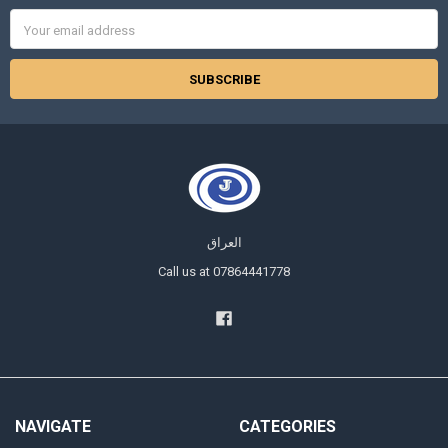
Email
Address
العراق
Call us at 07864441778
NAVIGATE
CATEGORIES