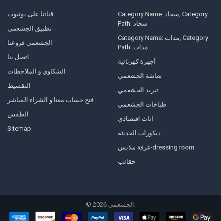
Category Name: سجاد, Category
قناتنا على يوتيوب
Path: سجاد
تطبيق الجشعمي
Category Name: مدات, Category
الجشعمي فروعنا
Path: مدات
اتصل بنا
أجهزة كهربائية
الشكاوي و الملاحظات
شاشة الجشعمي
التقسيط
تبريد الجشعمي
فتح حساب معنا و الشراء المباشر
طباخات الجشعمي
الطقس
اثاث اقتصادي
Sitemap
ديكورات الحديثة
غرفة ملابس-dressing room
حقائب
©
2026
الجشعمي.