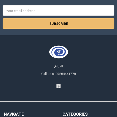
Email
Address
العراق
Call us at 07864441778
NAVIGATE
CATEGORIES