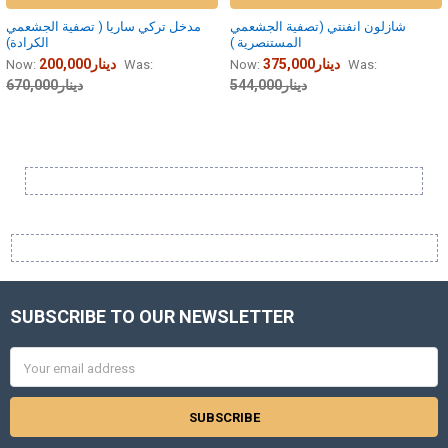
شازلون انفنتي (تصفية الجشعمي
مدخل تركي ساريا ( تصفية الجشعمي
المستنصرية )
الكرادة)
375,000دينار
200,000دينار
Now:
Was:
Now:
Was:
544,000دينار
670,000دينار
Sidebar
SUBSCRIBE TO OUR NEWSLETTER
Footer
Email
Address