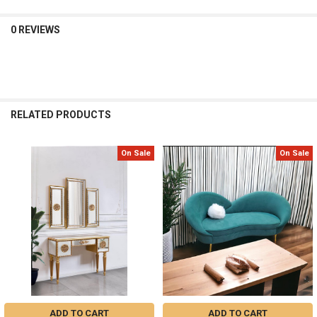
0 REVIEWS
RELATED PRODUCTS
On Sale
On Sale
Related
Products
ADD TO CART
ADD TO CART