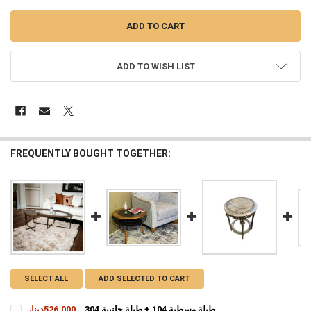
ADD TO WISH LIST
FREQUENTLY BOUGHT TOGETHER:
SELECT ALL
ADD SELECTED TO CART
طبلة وسطية 104 + طبلة جانبية 304
526,000دينار