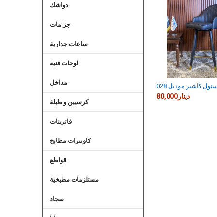
دواشك
Related
Products
جزامات
ساعات جدارية
لوحات فنية
مداخل
تول كاشير موديل 028
80,000دينار
كرسيين و طبلة
فاترينات
كاونترات مطابخ
قواطع
مستلزمات مطبخية
سجاد