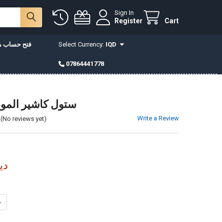
Sign In
Register
Cart
IQD
Select Currency:
فتح حساب مع
07864441778
ستول كاشير الموديل 
Write a Review
(No reviews yet)
0,000
INCREASE QUANTITY OF ستول كاشير الموديل 9013
DECREASE QUANTITY OF ستول كاشير الموديل 9013