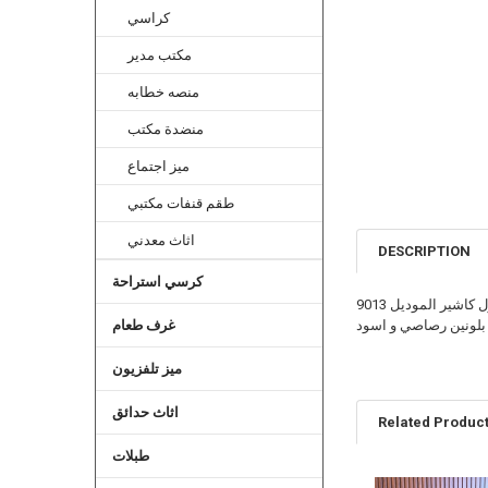
كراسي
مكتب مدير
منصه خطابه
منضدة مكتب
ميز اجتماع
طقم قنفات مكتبي
اثاث معدني
DESCRIPTION
كرسي استراحة
كاشير الموديل 9013
غرف طعام
بلونين رصاصي و اسود
ميز تلفزيون
اثاث حدائق
Related Produc
طبلات