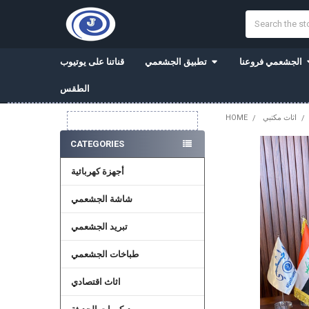
Search
الجشعمي فروعنا
تطبيق الجشعمي
قناتنا على يوتيوب
الطقس
اثاث مكتبي
HOME
Sidebar
CATEGORIES
أجهزة كهربائية
شاشة الجشعمي
تبريد الجشعمي
طباخات الجشعمي
اثاث اقتصادي