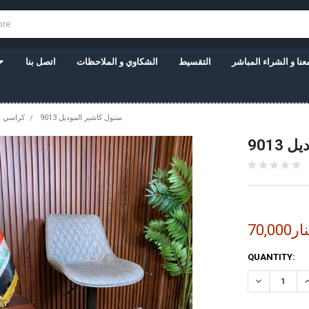
نا و الشراء المباشر
التقسيط
الشكاوي و الملاحظات
اتصل بنا
ستول كاشير الموديل 9013
كراسي
9013
7دينار
CURRENT
QUANTITY:
STOCK: