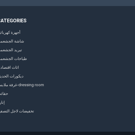
CATEGORIES
أجهزة كهربائي
شاشة الجشعم
تبريد الجشعم
طباخات الجشعم
اثاث اقتصاد
ديكورات الحديث
غرفة ملابس-dressing room
حقائ
إنار
تخفيضات لاجل التصفي