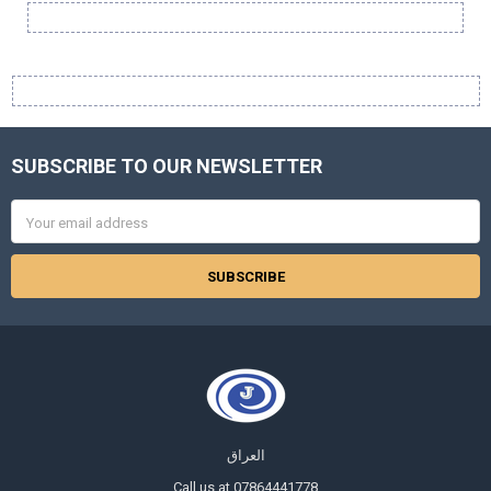
Sidebar
SUBSCRIBE TO OUR NEWSLETTER
Footer
Email
Address
العراق
Call us at 07864441778