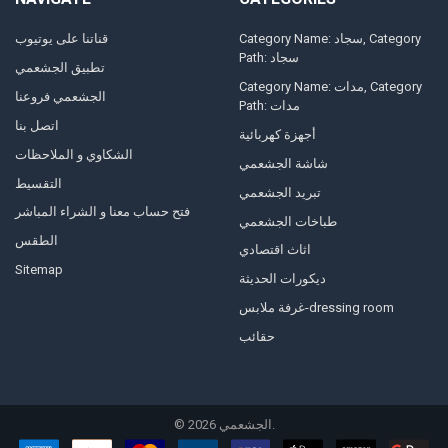
Category Name: سجاد, Category
قناتنا على يوتيوب
Path: سجاد
تطبيق الجشعمي
Category Name: مدات, Category
الجشعمي فروعنا
Path: مدات
اتصل بنا
أجهزة كهربائية
الشكاوي و الملاحظات
شاشة الجشعمي
التقسيط
تبريد الجشعمي
فتح حساب معنا و الشراء المباشر
طباخات الجشعمي
الطقس
اثاث اقتصادي
Sitemap
ديكورات الحديثة
غرفة ملابس-dressing room
حقائب
الجشعمي.
2026
©