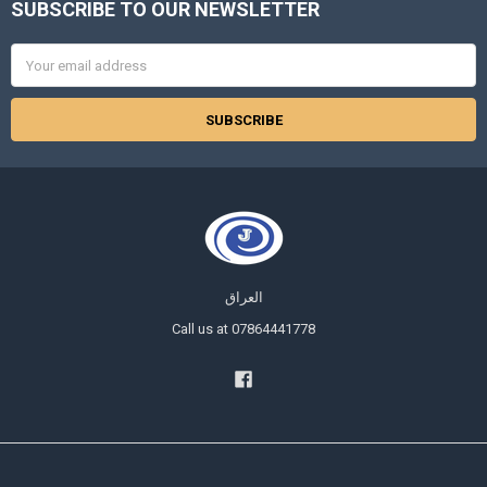
SUBSCRIBE TO OUR NEWSLETTER
Footer
Email
Address
العراق
Call us at 07864441778