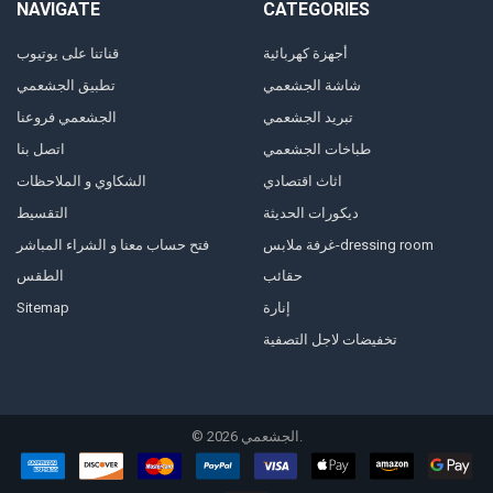
NAVIGATE
CATEGORIES
أجهزة كهربائية
قناتنا على يوتيوب
شاشة الجشعمي
تطبيق الجشعمي
تبريد الجشعمي
الجشعمي فروعنا
طباخات الجشعمي
اتصل بنا
اثاث اقتصادي
الشكاوي و الملاحظات
ديكورات الحديثة
التقسيط
غرفة ملابس-dressing room
فتح حساب معنا و الشراء المباشر
حقائب
الطقس
إنارة
Sitemap
تخفيضات لاجل التصفية
الجشعمي.
2026
©