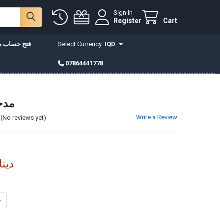
Sign In
Register
Cart
IQD
Select Currency:
فتح حساب مع
07864441778
مدخ
Write a Review
(No reviews yet)
690,000دي
INCREASE QUANTITY OF مدخل فيونكة
DECREASE QUANTITY OF مدخل فيونكة