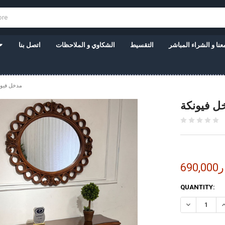
نا و الشراء المباشر
التقسيط
الشكاوي و الملاحظات
اتصل بنا
مدخل فيون
ل فيونكة
نار
CURRENT
QUANTITY:
STOCK: