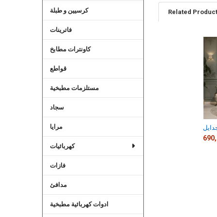
كرسيين و طبلة
Related Produc
فاترينات
كاونترات مطابخ
Related
Products
قواطع
مستلزمات مطبخية
سجاد
مرايا
دايل
كهربائيات
فازات
مدافئ
ادوات كهربائية مطبخية