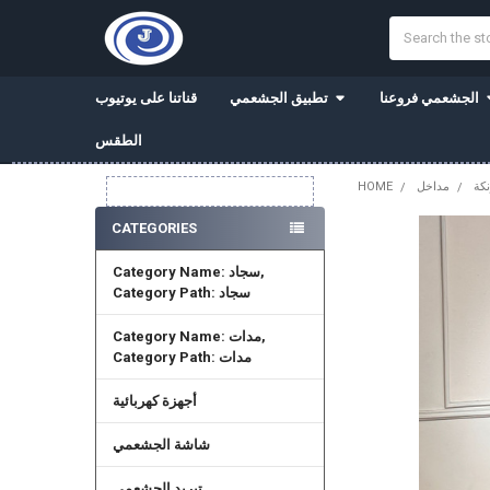
Search
الجشعمي فروعنا
تطبيق الجشعمي
قناتنا على يوتيوب
الطقس
كة
مداخل
HOME
Sidebar
CATEGORIES
Category Name: سجاد,
Category Path: سجاد
Category Name: مدات,
Category Path: مدات
أجهزة كهربائية
شاشة الجشعمي
تبريد الجشعمي