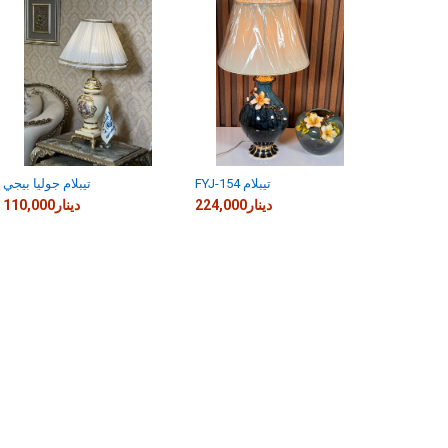
FYJ-154 تيبلام
تيبلام جوليا بيجي
224,000دينار
110,000دينار