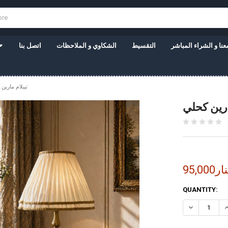
نا و الشراء المباشر
التقسيط
الشكاوي و الملاحظات
اتصل بنا
تيبلام مارين
ارين كحلي
9دينار
CURRENT
QUANTITY:
STOCK: