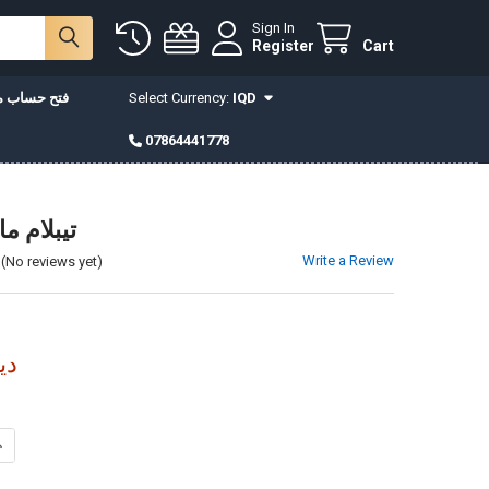
Sign In
Register
Cart
IQD
Select Currency:
فتح حساب مع
07864441778
تيبلام م
Write a Review
(No reviews yet)
5,000
INCREASE QUANTITY OF تيبلام مارين كحلي
DECREASE QUANTITY OF تيبلام مارين كحلي