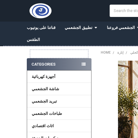
Search
الجشعمي فروعنا
تطبيق الجشعمي
قناتنا على يوتيوب
الطقس
 كحلي
إنارة
HOME
Sidebar
CATEGORIES
أجهزة كهربائية
شاشة الجشعمي
تبريد الجشعمي
طباخات الجشعمي
اثاث اقتصادي