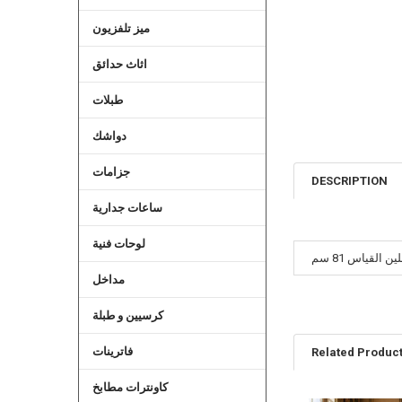
ميز تلفزيون
اثاث حدائق
طبلات
دواشك
جزامات
DESCRIPTION
ساعات جدارية
لوحات فنية
القياس 81 سم
مداخل
كرسيين و طبلة
فاترينات
Related Produc
كاونترات مطابخ