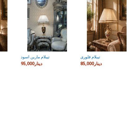
تيبلام فلورى
تيبلام مارين اسود
85,000دينار
95,000دينار