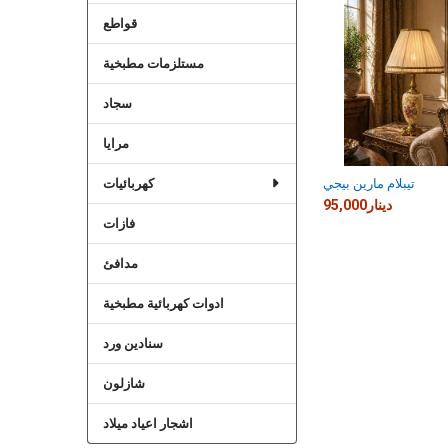
Related
قواطع
Products
مستلزمات مطبخية
سجاد
مرايا
تيبلام مارين بيجي
كهربائيات
95,000دينار
فازات
مدافئ
ادوات كهربائية مطبخية
سنادين ورد
شازلون
اشجار اعياد ميلاد